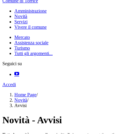
Comune di Torrice
Amministrazione
Novità
Servizi
Vivere il comune
Mercato
Assistenza sociale
Turismo
Tutti gli argomenti...
Seguici su
Accedi
Home Page
/
Novità
/
Avvisi
Novità - Avvisi